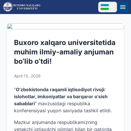
Buxoro xalqaro universitetida
muhim ilmiy-amaliy anjuman
bo‘lib o‘tdi!
April 15, 2026
“
O‘zbekistonda raqamli iqtisodiyot rivoji:
islohotlar, imkoniyatlar va barqaror o‘sish
sabablari
” mavzusidagi respublika
konferensiyasi yuqori saviyada tashkil etildi.
Mazkur anjumanda respublikamizning
yetakchi iqtisodchi olimlari bilan bir qatorda