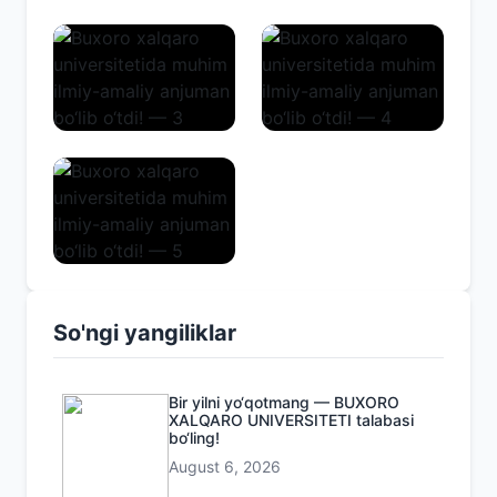
So'ngi yangiliklar
Bir yilni yo‘qotmang — BUXORO
XALQARO UNIVERSITETI talabasi
bo‘ling!
August 6, 2026