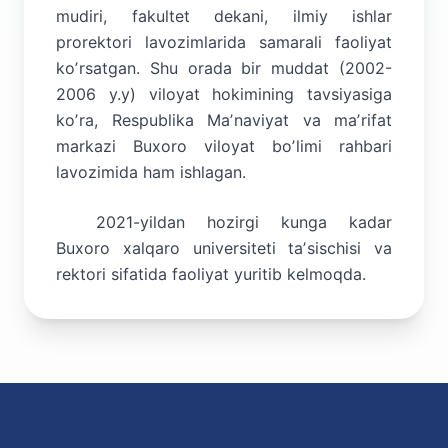
mudiri, fakultet dekani, ilmiy ishlar
prorektori lavozimlarida samarali faoliyat
koʼrsatgan. Shu orada bir muddat (2002-
2006 y.y) viloyat hokimining tavsiyasiga
koʼra, Respublika Maʼnaviyat va maʼrifat
markazi Buxoro viloyat boʼlimi rahbari
lavozimida ham ishlagan.
2021-yildan hozirgi kunga kadar
Buxoro xalqaro universiteti taʼsischisi va
rektori sifatida faoliyat yuritib kelmoqda.