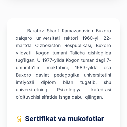
Baratov Sharif Ramazanovich Buxoro
xalqaro universiteti rektori 1960-yil 22-
martda Oʼzbekiston Respublikasi, Buxoro
viloyati, Kogon tumani Talicha qishlogʼida
tugʼilgan. U 1977-yilda Kogon tumanidagi 7-
umumtaʼlim maktabini, 1983-yilda esa
Buxoro davlat pedagogika universitetini
imtiyozli diplom bilan tugatib, shu
universitetning Psixologiya kafedrasi
oʼqituvchisi sifatida ishga qabul qilingan.
Sertifikat va mukofotlar