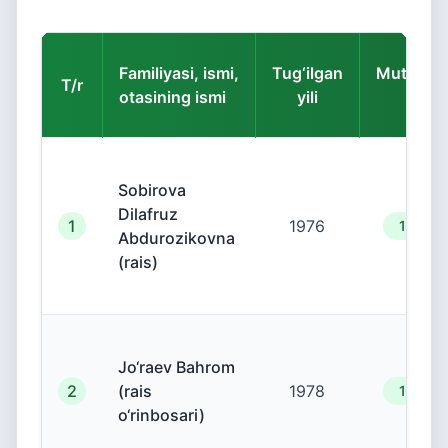
Familiyasi, ismi,
Tug‘ilgan
Mutaxass
T/r
otasining ismi
yili
kodi
Sobirova
Dilafruz
1
1976
19.00.
Abdurozikovna
(rais)
Jo‘raev Bahrom
2
(rais
1978
19.00.
o‘rinbosari)