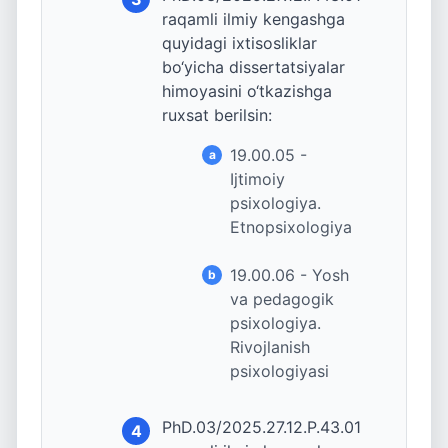
raqamli ilmiy kengashga
quyidagi ixtisosliklar
bo‘yicha dissertatsiyalar
himoyasini o‘tkazishga
ruxsat berilsin:
19.00.05 -
a
Ijtimoiy
psixologiya.
Etnopsixologiya
19.00.06 - Yosh
b
va pedagogik
psixologiya.
Rivojlanish
psixologiyasi
PhD.03/2025.27.12.P.43.01
4