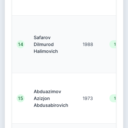
Safarov
14
Dilmurod
1988
19.00.
Halimovich
Abduazimov
15
Azizjon
1973
19.00.
Abdusabirovich