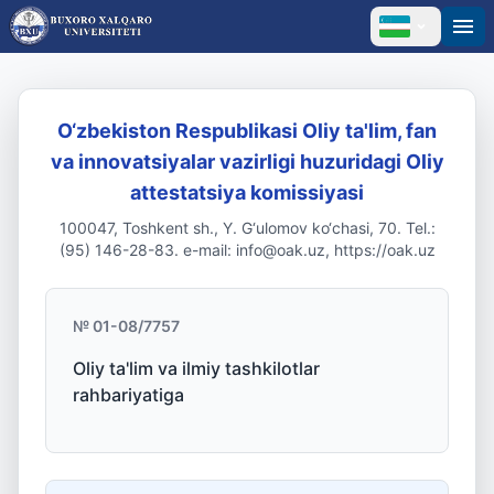
O‘zbekiston Respublikasi Oliy ta'lim, fan
va innovatsiyalar vazirligi huzuridagi Oliy
attestatsiya komissiyasi
100047, Toshkent sh., Y. G‘ulomov ko‘chasi, 70. Tel.:
(95) 146-28-83. e-mail: info@oak.uz, https://oak.uz
№ 01-08/7757
Oliy ta'lim va ilmiy tashkilotlar
rahbariyatiga