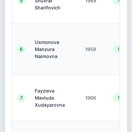
5
Shuxrat
1989
19.00.
Sharifovich
Usmonova
6
Manzura
1959
19.00.
Naimovna
Fayzieva
7
Mavluda
1966
19.00.
Xudayarovna