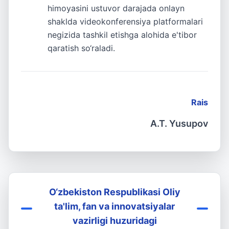
himoyasini ustuvor darajada onlayn
shaklda videokonferensiya platformalari
negizida tashkil etishga alohida e'tibor
qaratish so‘raladi.
Rais
A.T. Yusupov
O‘zbekiston Respublikasi Oliy
ta'lim, fan va innovatsiyalar
vazirligi huzuridagi