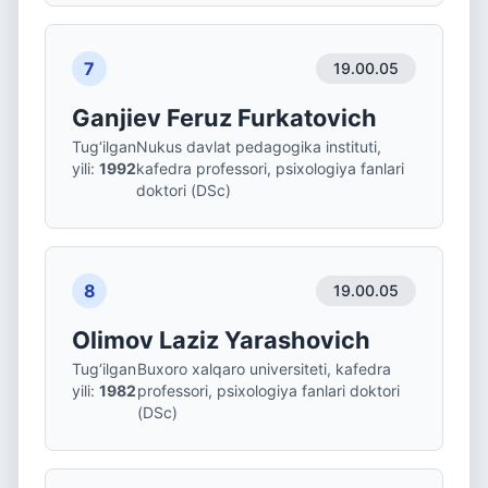
7
19.00.05
Ganjiev Feruz Furkatovich
Tug‘ilgan
Nukus davlat pedagogika instituti,
yili
:
1992
kafedra professori, psixologiya fanlari
doktori (DSc)
8
19.00.05
Olimov Laziz Yarashovich
Tug‘ilgan
Buxoro xalqaro universiteti, kafedra
yili
:
1982
professori, psixologiya fanlari doktori
(DSc)