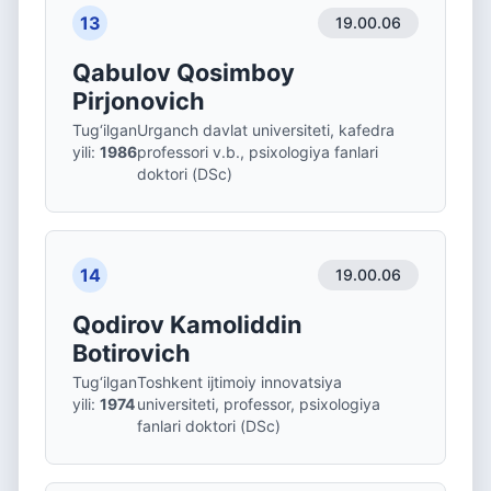
13
19.00.06
Qabulov Qosimboy
Pirjonovich
Tug‘ilgan
Urganch davlat universiteti, kafedra
yili
:
1986
professori v.b., psixologiya fanlari
doktori (DSc)
14
19.00.06
Qodirov Kamoliddin
Botirovich
Tug‘ilgan
Toshkent ijtimoiy innovatsiya
yili
:
1974
universiteti, professor, psixologiya
fanlari doktori (DSc)