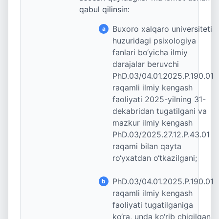
qabul qilinsin:
Buxoro xalqaro universiteti
a
huzuridagi psixologiya
fanlari bo‘yicha ilmiy
darajalar beruvchi
PhD.03/04.01.2025.P.190.01
raqamli ilmiy kengash
faoliyati 2025-yilning 31-
dekabridan tugatilgani va
mazkur ilmiy kengash
PhD.03/2025.27.12.P.43.01
raqami bilan qayta
ro‘yxatdan o‘tkazilgani;
PhD.03/04.01.2025.P.190.01
b
raqamli ilmiy kengash
faoliyati tugatilganiga
ko‘ra, unda ko‘rib chiqilgan