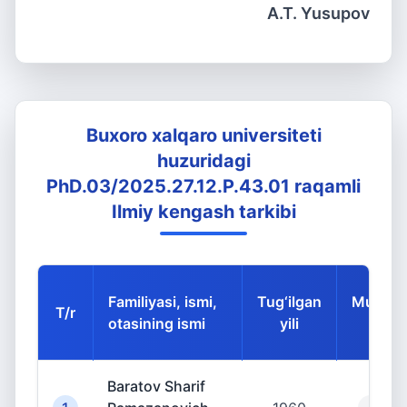
A.T. Yusupov
Buxoro xalqaro universiteti
huzuridagi
PhD.03/2025.27.12.P.43.01 raqamli
Ilmiy kengash tarkibi
Familiyasi, ismi,
Tug‘ilgan
Mutaxas
T/r
otasining ismi
yili
ko
Baratov Sharif