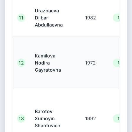
Urazbaeva
11
Dilbar
1982
19.00.
Abdullaevna
Kamilova
12
Nodira
1972
19.00.
Gayratovna
Barotov
13
Xumoyin
1992
19.00.
Sharifovich