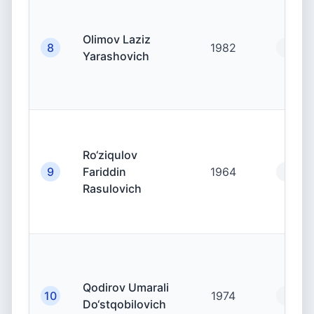
Olimov Laziz
8
1982
19.00
Yarashovich
Ro‘ziqulov
9
Fariddin
1964
19.00
Rasulovich
Qodirov Umarali
10
1974
19.00
Do‘stqobilovich