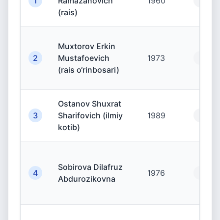
1
Ramazanovich
1960
19.00
(rais)
Muxtorov Erkin
2
Mustafoevich
1973
19.00
(rais o‘rinbosari)
Ostanov Shuxrat
3
Sharifovich (ilmiy
1989
19.00
kotib)
Sobirova Dilafruz
4
1976
19.00
Abdurozikovna