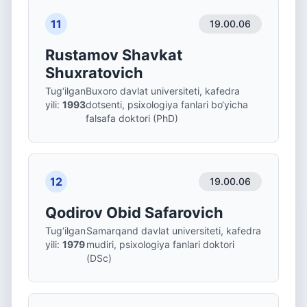
11
19.00.06
Rustamov Shavkat
Shuxratovich
Tug‘ilgan
Buxoro davlat universiteti, kafedra
yili
:
1993
dotsenti, psixologiya fanlari bo‘yicha
falsafa doktori (PhD)
12
19.00.06
Qodirov Obid Safarovich
Tug‘ilgan
Samarqand davlat universiteti, kafedra
yili
:
1979
mudiri, psixologiya fanlari doktori
(DSc)