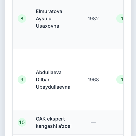
Elmuratova
8
Aysulu
1982
19.00.
Usaxovna
Abdullaeva
9
Dilbar
1968
19.00.
Ubaydullaevna
OAK ekspert
10
—
—
kengashi a'zosi