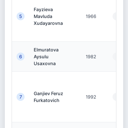
Fayzieva
5
Mavluda
1966
19.00
Xudayarovna
Elmuratova
6
Aysulu
1982
19.00
Usaxovna
Ganjiev Feruz
7
1992
19.00
Furkatovich