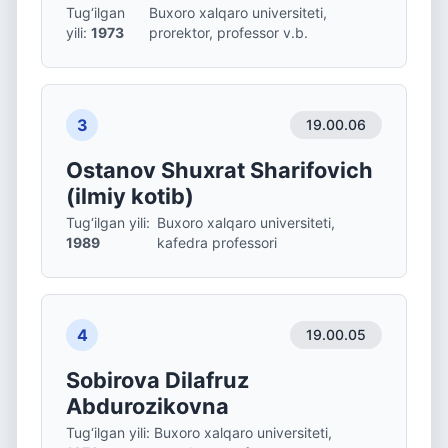
Tug‘ilgan
Buxoro xalqaro universiteti,
yili
:
1973
prorektor, professor v.b.
3
19.00.06
Ostanov Shuxrat Sharifovich
(ilmiy kotib)
Tug‘ilgan yili
:
Buxoro xalqaro universiteti,
1989
kafedra professori
4
19.00.05
Sobirova Dilafruz
Abdurozikovna
Tug‘ilgan yili
:
Buxoro xalqaro universiteti,