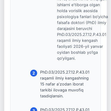
ishlarni e'tiborga olgan
holda vorislik asosida
psixologiya fanlari bo‘yicha
falsafa doktori (PhD) ilmiy
darajasini beruvchi
PhD.03/2025.27.12.P.43.01
raqamli ilmiy kengash
faoliyati 2026-yil yanvar
oyidan boshlab yo‘lga
qo‘yilgani.
PhD.03/2025.27.12.P.43.01
2
raqamli ilmiy kengashning
15 nafar a'zodan iborat
tarkibi ilovaga muvofiq
tasdiqlansin.
PhD.03/2025.27.12.P.43.01
3