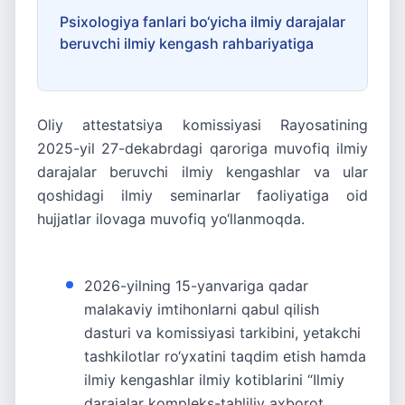
Psixologiya fanlari bo‘yicha ilmiy darajalar
beruvchi ilmiy kengash rahbariyatiga
Oliy attestatsiya komissiyasi Rayosatining
2025-yil 27-dekabrdagi qaroriga muvofiq ilmiy
darajalar beruvchi ilmiy kengashlar va ular
qoshidagi ilmiy seminarlar faoliyatiga oid
hujjatlar ilovaga muvofiq yo‘llanmoqda.
2026-yilning 15-yanvariga qadar
malakaviy imtihonlarni qabul qilish
dasturi va komissiyasi tarkibini, yetakchi
tashkilotlar ro‘yxatini taqdim etish hamda
ilmiy kengashlar ilmiy kotiblarini “Ilmiy
darajalar kompleks-tahliliy axborot