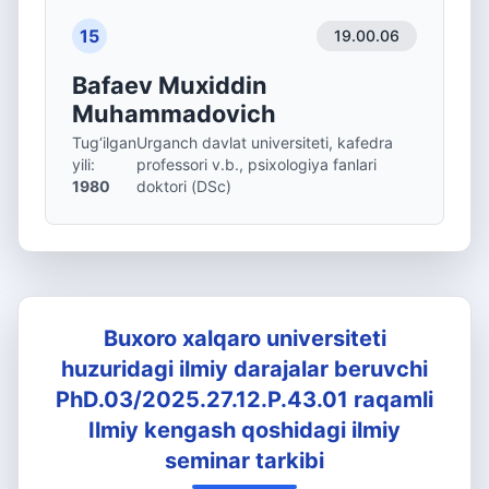
15
19.00.06
Bafaev Muxiddin
Muhammadovich
Tug‘ilgan
Urganch davlat universiteti, kafedra
yili
:
professori v.b., psixologiya fanlari
1980
doktori (DSc)
Buxoro xalqaro universiteti
huzuridagi ilmiy darajalar beruvchi
PhD.03/2025.27.12.P.43.01 raqamli
Ilmiy kengash qoshidagi ilmiy
seminar tarkibi