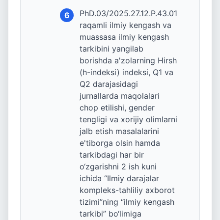
PhD.03/2025.27.12.P.43.01
6
raqamli ilmiy kengash va
muassasa ilmiy kengash
tarkibini yangilab
borishda a'zolarning Hirsh
(h-indeksi) indeksi, Q1 va
Q2 darajasidagi
jurnallarda maqolalari
chop etilishi, gender
tengligi va xorijiy olimlarni
jalb etish masalalarini
e'tiborga olsin hamda
tarkibdagi har bir
o‘zgarishni 2 ish kuni
ichida “Ilmiy darajalar
kompleks-tahliliy axborot
tizimi”ning “ilmiy kengash
tarkibi” bo‘limiga