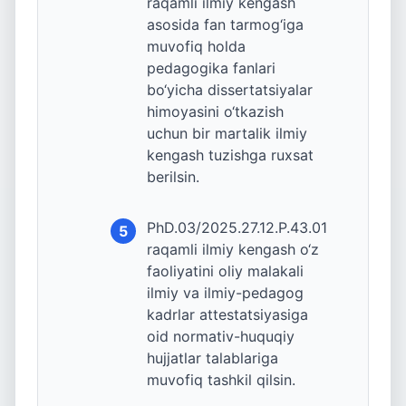
raqamli ilmiy kengash
asosida fan tarmog‘iga
muvofiq holda
pedagogika fanlari
bo‘yicha dissertatsiyalar
himoyasini o‘tkazish
uchun bir martalik ilmiy
kengash tuzishga ruxsat
berilsin.
PhD.03/2025.27.12.P.43.01
5
raqamli ilmiy kengash o‘z
faoliyatini oliy malakali
ilmiy va ilmiy-pedagog
kadrlar attestatsiyasiga
oid normativ-huquqiy
hujjatlar talablariga
muvofiq tashkil qilsin.