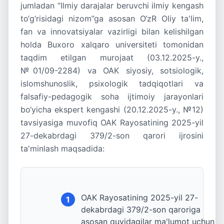
jumladan “Ilmiy darajalar beruvchi ilmiy kengash
to‘g‘risidagi nizom”ga asosan O‘zR Oliy ta'lim,
fan va innovatsiyalar vazirligi bilan kelishilgan
holda Buxoro xalqaro universiteti tomonidan
taqdim etilgan murojaat (03.12.2025-y.,
№01/09-2284) va OAK siyosiy, sotsiologik,
islomshunoslik, psixologik tadqiqotlari va
falsafiy-pedagogik soha ijtimoiy jarayonlari
bo‘yicha ekspert kengashi (20.12.2025-y., №12)
tavsiyasiga muvofiq OAK Rayosatining 2025-yil
27-dekabrdagi 379/2-son qarori ijrosini
ta'minlash maqsadida:
OAK Rayosatining 2025-yil 27-
1
dekabrdagi 379/2-son qaroriga
asosan quyidagilar ma'lumot uchun