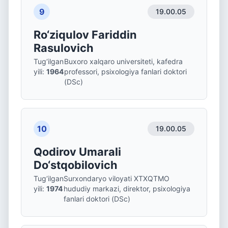
9
19.00.05
Ro‘ziqulov Fariddin
Rasulovich
Tug‘ilgan
Buxoro xalqaro universiteti, kafedra
yili
:
1964
professori, psixologiya fanlari doktori
(DSc)
10
19.00.05
Qodirov Umarali
Do‘stqobilovich
Tug‘ilgan
Surxondaryo viloyati XTXQTMO
yili
:
1974
hududiy markazi, direktor, psixologiya
fanlari doktori (DSc)