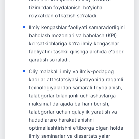
tizimi”dan foydalanishi bo‘yicha
ro‘yxatdan o‘tkazish so‘raladi.
Ilmiy kengashlar faoliyati samaradorligini
baholash mezonlari va baholash (KPI)
ko‘rsatkichlariga ko‘ra ilmiy kengashlar
faoliyatini tashkil qilishga alohida e'tibor
qaratish so‘raladi.
Oliy malakali ilmiy va ilmiy-pedagog
kadrlar attestatsiyasi jarayonida raqamli
texnologiyalardan samarali foydalanish,
talabgorlar bilan jonli uchrashuvlarga
maksimal darajada barham berish,
talabgorlar uchun qulaylik yaratish va
hududlararo harakatlanishni
optimallashtirishni e'tiborga olgan holda
ilmiy seminarlar va dissertatsiyalar