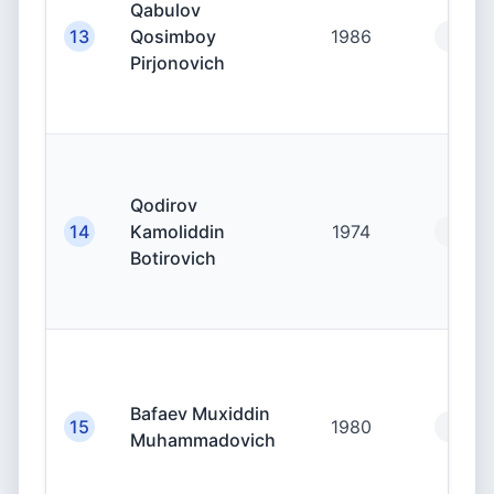
Qabulov
13
Qosimboy
1986
19.00
Pirjonovich
Qodirov
14
Kamoliddin
1974
19.00
Botirovich
Bafaev Muxiddin
15
1980
19.00
Muhammadovich