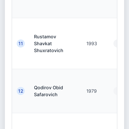
Rustamov
11
Shavkat
1993
19.00
Shuxratovich
Qodirov Obid
12
1979
19.00
Safarovich