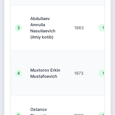
Abdullaev
Amrulla
3
1983
19.00.
Nasullaevich
(ilmiy kotib)
Muxtorov Erkin
4
1973
19.00.
Mustafoevich
Ostanov