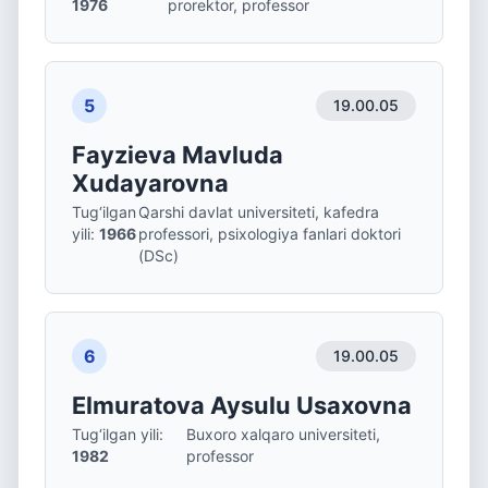
1976
prorektor, professor
5
19.00.05
Fayzieva Mavluda
Xudayarovna
Tug‘ilgan
Qarshi davlat universiteti, kafedra
yili
:
1966
professori, psixologiya fanlari doktori
(DSc)
6
19.00.05
Elmuratova Aysulu Usaxovna
Tug‘ilgan yili
:
Buxoro xalqaro universiteti,
1982
professor