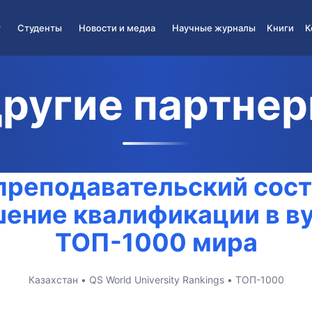
Студенты
Новости и медиа
Научные журналы
Книги
Конта
Новости
Партнёрские журналы
Ассоциация студентов
Медиа
Научные информационные бю
Центр поддержки студентов
Одарённые студенты
Общежитие
Дистанционное обучение
реподавательский сост
ение квалификации в ву
ТОП-1000 мира
Казахстан • QS World University Rankings • ТОП-1000