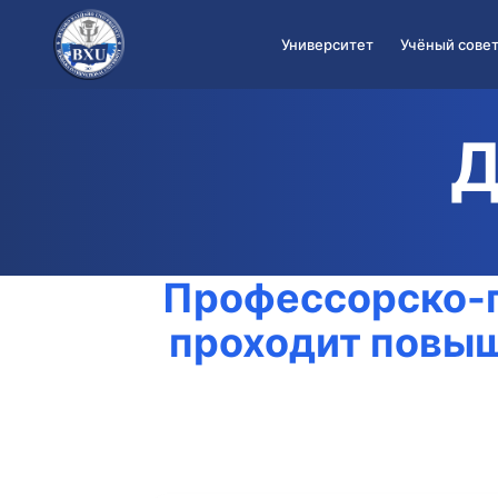
Университет
Учёный совет
О Университете
›
Ректорат
›
Сотрудники
›
Инфраструктура
›
Международный отдел
›
Профессорско-п
проходит повыш