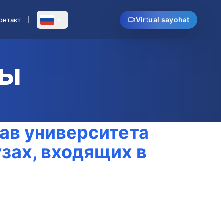
Virtual sayohat
кт
ллетени
ав университета
зах, входящих в