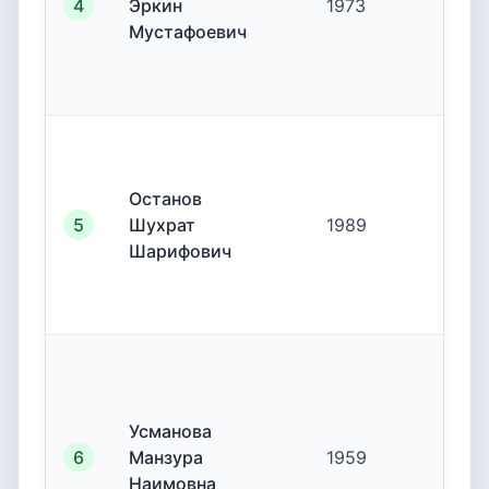
4
Эркин
1973
19.
Мустафоевич
Останов
5
Шухрат
1989
19.
Шарифович
Усманова
6
Манзура
1959
19.
Наимовна