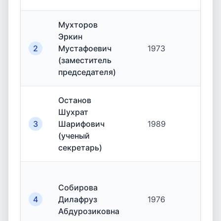
Мухторов
Эркин
2
Мустафоевич
1973
19.
(заместитель
председателя)
Останов
Шухрат
3
Шарифович
1989
19.
(ученый
секретарь)
Собирова
4
Дилафруз
1976
19.
Абдурозиковна