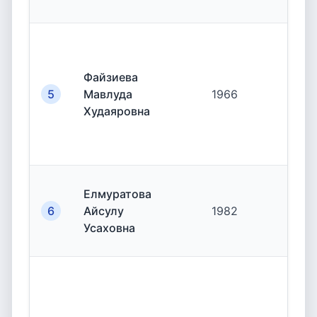
Файзиева
5
Мавлуда
1966
19.
Худаяровна
Елмуратова
6
Айсулу
1982
19.
Усаховна