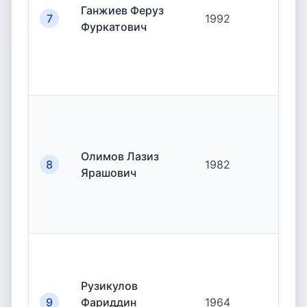
Ганжиев Феруз
7
1992
19.
Фуркатович
Олимов Лазиз
8
1982
19.
Ярашович
Рузикулов
9
Фариддин
1964
19.