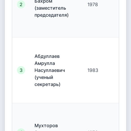
Бахром
2
1978
19.
(заместитель
председателя)
Абдуллаев
Амрулла
3
Насуллаевич
1983
19.
(ученый
секретарь)
Мухторов