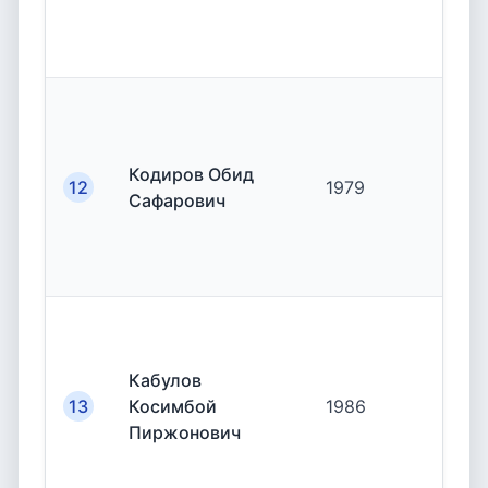
Кодиров Обид
12
1979
19.
Сафарович
Кабулов
13
Косимбой
1986
19.
Пиржонович