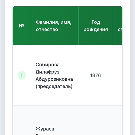
Фамилия, имя,
Год
К
№
отчество
рождения
специа
Собирова
Дилафруз
1
1976
19.
Абдурозиковна
(председатель)
Жураев