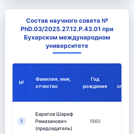
Состав научного совета №
PhD.03/2025.27.12.P.43.01 при
Бухарском международном
университете
Фамилия, имя,
Год
К
№
отчество
рождения
специа
Баратов Шариф
1
Рамазанович
1960
19.
(председатель)