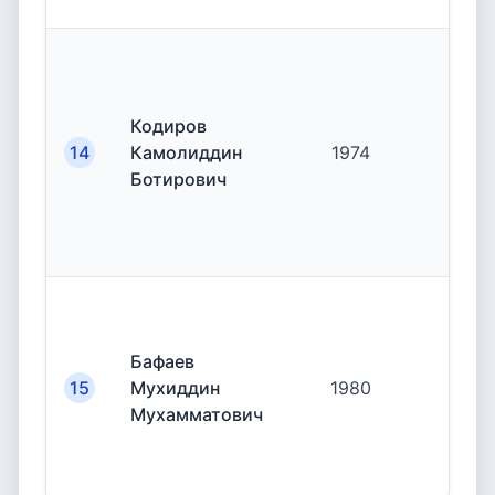
Кодиров
14
Камолиддин
1974
19.
Ботирович
Бафаев
15
Мухиддин
1980
19.
Мухамматович