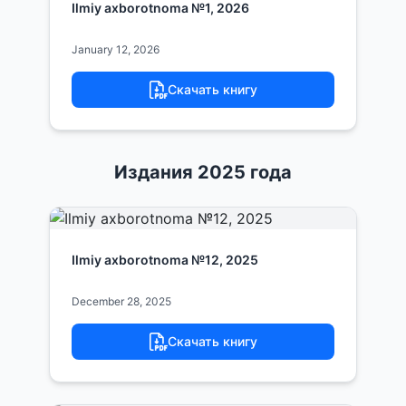
Ilmiy axborotnoma №1, 2026
January 12, 2026
Скачать книгу
Издания 2025 года
Ilmiy axborotnoma №12, 2025
December 28, 2025
Скачать книгу