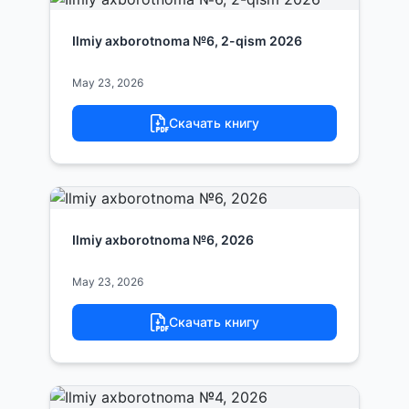
Ilmiy axborotnoma №6, 2-qism 2026
May 23, 2026
Скачать книгу
Ilmiy axborotnoma №6, 2026
May 23, 2026
Скачать книгу