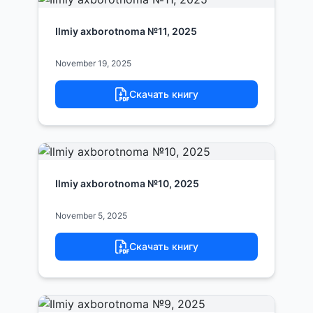
Ilmiy axborotnoma №11, 2025
November 19, 2025
Скачать книгу
Ilmiy axborotnoma №10, 2025
November 5, 2025
Скачать книгу