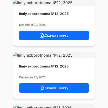
Ilmiy axborotnoma №12, 2025
December 28, 2025
Скачать книгу
Ilmiy axborotnoma №12, 2025
December 28, 2025
Скачать книгу