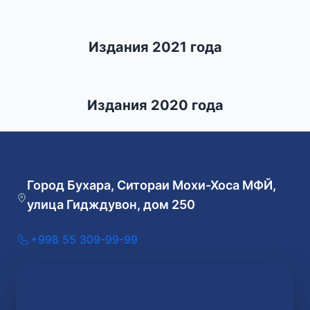
Издания 2021 года
Издания 2020 года
Город Бухара, Ситораи Мохи-Хоса МФЙ,
улица Гидждувон, дом 250
+998 55 309-99-99