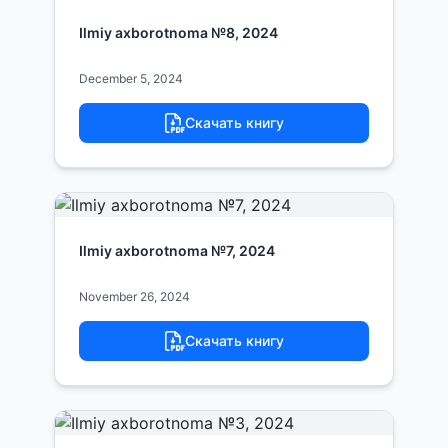
Ilmiy axborotnoma №8, 2024
December 5, 2024
Скачать книгу
Ilmiy axborotnoma №7, 2024
November 26, 2024
Скачать книгу