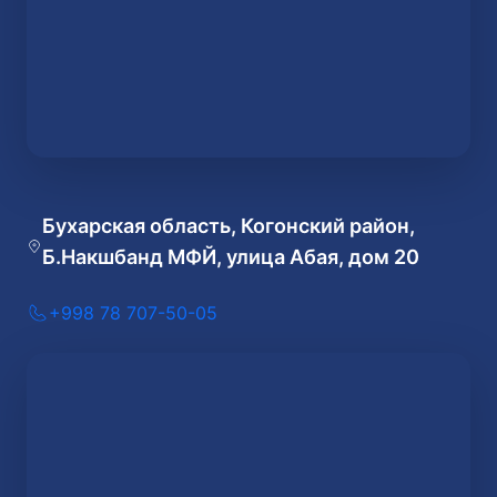
Бухарская область, Когонский район,
Б.Накшбанд МФЙ, улица Абая, дом 20
+998 78 707-50-05