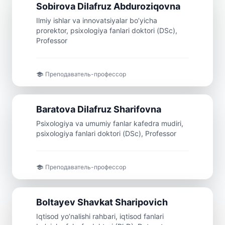
Профессор
Sobirova
Dilafruz
Abduroziqovna
Ilmiy ishlar va innovatsiyalar bo’yicha
prorektor, psixologiya fanlari doktori (DSc),
Professor
Преподаватель-профессор
Профессор
Baratova
Dilafruz
Sharifovna
Psixologiya va umumiy fanlar kafedra mudiri,
psixologiya fanlari doktori (DSc), Professor
Преподаватель-профессор
Доцент
Boltayev
Shavkat
Sharipovich
Iqtisod yo’nalishi rahbari, iqtisod fanlari