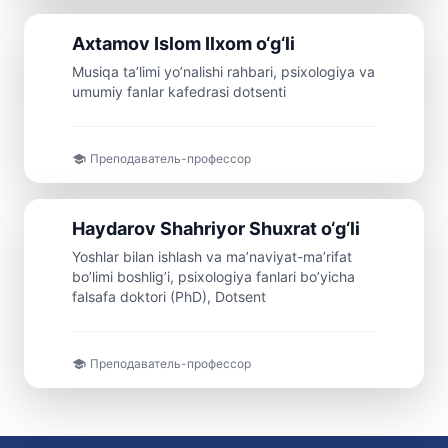
Доцент
Axtamov
Islom
Ilxom o‘g‘li
Musiqa ta’limi yo’nalishi rahbari, psixologiya va
umumiy fanlar kafedrasi dotsenti
Преподаватель-профессор
Доцент
Haydarov
Shahriyor
Shuxrat o‘g‘li
Yoshlar bilan ishlash va ma’naviyat-ma’rifat
bo’limi boshlig’i, psixologiya fanlari bo’yicha
falsafa doktori (PhD), Dotsent
Преподаватель-профессор