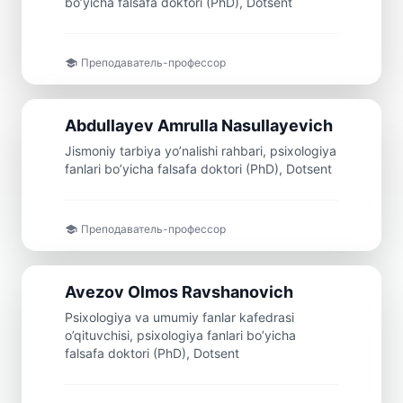
bo’yicha falsafa doktori (PhD), Dotsent
Преподаватель-профессор
Доцент
Abdullayev
Amrulla
Nasullayevich
Jismoniy tarbiya yo’nalishi rahbari, psixologiya
fanlari bo’yicha falsafa doktori (PhD), Dotsent
Преподаватель-профессор
Доцент
Avezov
Olmos
Ravshanovich
Psixologiya va umumiy fanlar kafedrasi
o’qituvchisi, psixologiya fanlari bo’yicha
falsafa doktori (PhD), Dotsent