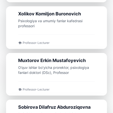
Professor
Xolikov
Komiljon
Buronovich
Psixologiya va umumiy fanlar kafedrasi
professori
Professor-Lecturer
Professor
Muxtorov
Erkin
Mustafoyevich
O’quv ishlar bo’yicha prorektor, psixologiya
fanlari doktori (DSc), Professor
Professor-Lecturer
Professor
Sobirova
Dilafruz
Abduroziqovna