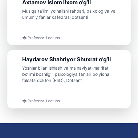
Doсent
Axtamov
Islom
Ilxom o‘g‘li
Musiqa ta’limi yo’nalishi rahbari, psixologiya va
umumiy fanlar kafedrasi dotsenti
Professor-Lecturer
Doсent
Haydarov
Shahriyor
Shuxrat o‘g‘li
Yoshlar bilan ishlash va ma’naviyat-ma’rifat
bo’limi boshlig’i, psixologiya fanlari bo’yicha
falsafa doktori (PhD), Dotsent
Professor-Lecturer