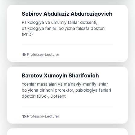
Doсent
Sobirov
Abdulaziz
Abduroziqovich
Psixologiya va umumiy fanlar dotsenti,
psixologiya fanlari bo’yicha falsafa doktori
(PhD)
Professor-Lecturer
Doсent
Barotov
Xumoyin
Sharifovich
Yoshlar masalalari va ma’naviy-marifiy ishlar
bo’yicha birinchi prorektor, psixologiya fanlari
doktori (DSc), Dotsent
Professor-Lecturer